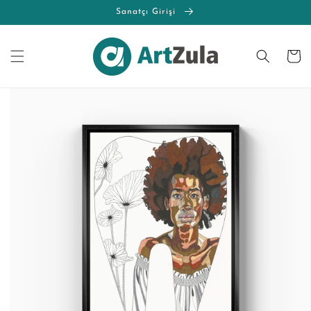
İçeriğe
Sanatçı Girişi
atla
Sepet
Ürün
bilgisine
atla