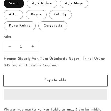
Siyah
Açık Kahve
Açık Meşe
Altın
Beyaz
Gümüş
Koyu Kahve
Çerçevesiz
Adet
african
african
woman
woman
-
-
Hemen Sipariş Ver, Tüm Ürünlerde Geçerli İkinci Ürüne
Kanvas
Kanvas
%15 İndirim Fırsatını Kaçırma!
Tablo
Tablo
için
için
adedi
adedi
Sepete ekle
azaltın
artırın
Pluscanvas marka kanvas tablolarımız, 3 cm kalınlıkta