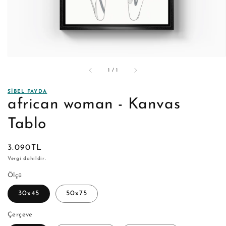
/
1
/
1
SIBEL FAYDA
african woman - Kanvas
Tablo
Normal
3.090TL
fiyat
Vergi dahildir.
Ölçü
30x45
50x75
Çerçeve