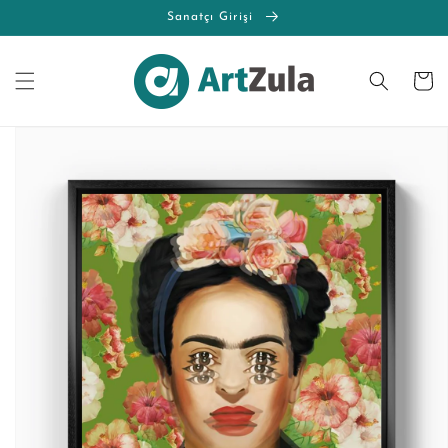
İçeriğe
Sanatçı Girişi
atla
Sepet
Ürün
bilgisine
atla