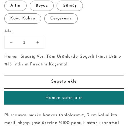
Altın
Beyaz
Gümüş
Koyu Kahve
Çerçevesiz
Adet
Frida
Frida
Kahlo
Kahlo
-
-
Hemen Sipariş Ver, Tüm Ürünlerde Geçerli İkinci Ürüne
Kanvas
Kanvas
%15 İndirim Fırsatını Kaçırma!
Tablo
Tablo
için
için
adedi
adedi
Sepete ekle
azaltın
artırın
Hemen satın alın
Pluscanvas marka kanvas tablolarımız, 3 cm kalınlıkta
masif ahşap şase üzerine %100 pamuk astarlı sanatsal