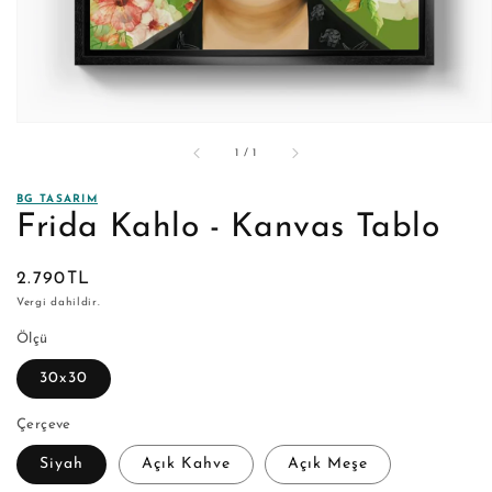
/
1
/
1
BG TASARIM
Frida Kahlo - Kanvas Tablo
Normal
2.790TL
fiyat
Vergi dahildir.
Ölçü
30x30
Çerçeve
Siyah
Açık Kahve
Açık Meşe