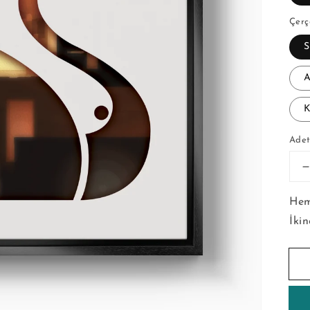
Çerç
S
A
K
Ade
-
Hem
İki
i
a