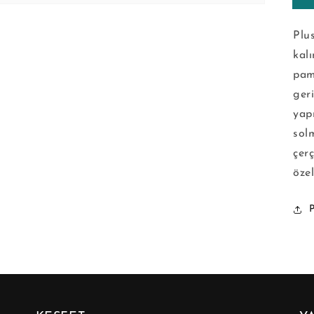
Plu
kal
pam
ger
yap
solm
çerç
özel