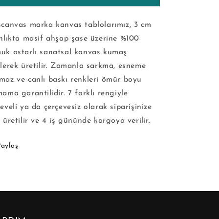
scanvas marka kanvas tablolarımız, 3 cm
ınlıkta masif ahşap şase üzerine %100
uk astarlı sanatsal kanvas kumaş
ilerek üretilir. Zamanla sarkma, esneme
maz ve canlı baskı renkleri ömür boyu
ama garantilidir. 7 farklı rengiyle
eveli ya da çerçevesiz olarak siparişinize
 üretilir ve 4 iş gününde kargoya verilir.
Paylaş