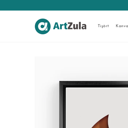
İçeriğe
atla
Tişört
Kanva
Ürün
bilgisine
atla