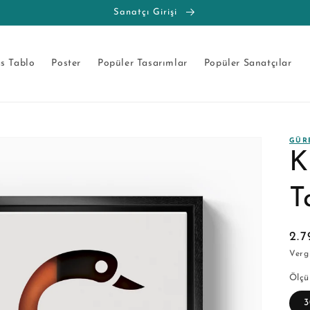
Sanatçı Girişi
s Tablo
Poster
Popüler Tasarımlar
Popüler Sanatçılar
GÜR
K
T
No
2.
fiy
Vergi
Ölçü
3