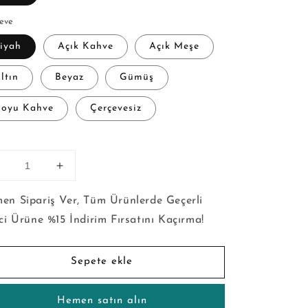
eve
iyah
Açık Kahve
Açık Meşe
ltın
Beyaz
Gümüş
oyu Kahve
Çerçevesiz
t
Kuğu
Kuğu
-
Kanvas
Kanvas
en Sipariş Ver, Tüm Ürünlerde Geçerli
Tablo
Tablo
nci Ürüne %15 İndirim Fırsatını Kaçırma!
çin
için
adedi
adedi
zaltın
artırın
Sepete ekle
Hemen satın alın