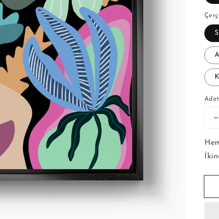
Çerç
S
A
K
Ade
-
Hem
İki
i
a