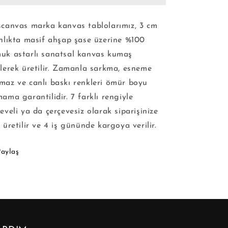
scanvas marka kanvas tablolarımız, 3 cm
ınlıkta masif ahşap şase üzerine %100
uk astarlı sanatsal kanvas kumaş
ilerek üretilir. Zamanla sarkma, esneme
maz ve canlı baskı renkleri ömür boyu
ama garantilidir. 7 farklı rengiyle
eveli ya da çerçevesiz olarak siparişinize
 üretilir ve 4 iş gününde kargoya verilir.
Paylaş