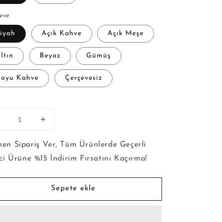
eve
iyah
Açık Kahve
Açık Meşe
ltın
Beyaz
Gümüş
oyu Kahve
Çerçevesiz
t
Orman
Orman
-
Kanvas
Kanvas
en Sipariş Ver, Tüm Ürünlerde Geçerli
Tablo
Tablo
nci Ürüne %15 İndirim Fırsatını Kaçırma!
çin
için
adedi
adedi
zaltın
artırın
Sepete ekle