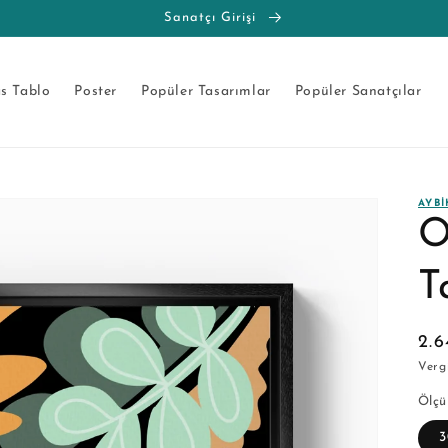
Sanatçı Girişi
s Tablo
Poster
Popüler Tasarımlar
Popüler Sanatçılar
AYBİ
O
T
No
2.
fiy
Vergi
Ölçü
3