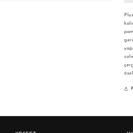
Plu
kal
pam
ger
yap
solm
çerç
özel