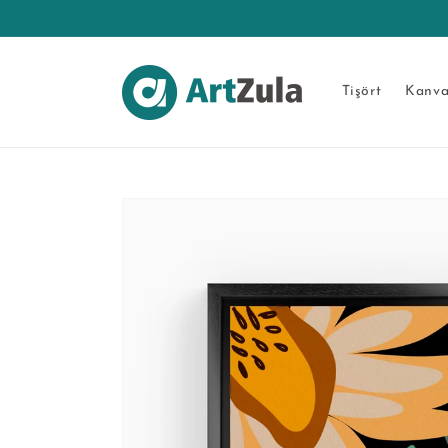
İçeriğe
atla
Tişört
Kanva
Ürün
bilgisine
atla