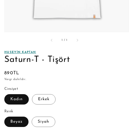
/
1
/
1
HUSEYIN KAPTAN
Saturn-T - Tişört
Normal
890TL
fiyat
Vergi dahildir.
Cinsiyet
Kadın
Erkek
Renk
Beyaz
Siyah