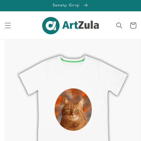
İçeriğe
Sanatçı Girişi
atla
Sepet
Ürün
bilgisine
atla