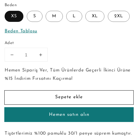
Beden
XS
S
M
L
XL
2XL
Beden Tablosu
Adet
Saturn-
Saturn-
T
T
-
-
Hemen Sipariş Ver, Tüm Ürünlerde Geçerli İkinci Ürüne
Tişört
Tişört
%15 İndirim Fırsatını Kaçırma!
için
için
adedi
adedi
azaltın
artırın
Sepete ekle
Hemen satın alın
Tişörtlerimiz %100 pamuklu 30/1 penye süprem kumaştır.