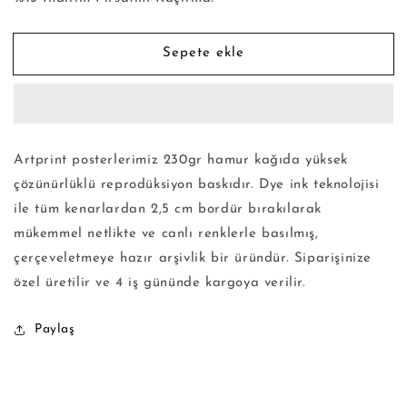
için
için
adedi
adedi
azaltın
artırın
Sepete ekle
Artprint posterlerimiz 230gr hamur kağıda yüksek
çözünürlüklü reprodüksiyon baskıdır. Dye ink teknolojisi
ile tüm kenarlardan 2,5 cm bordür bırakılarak
mükemmel netlikte ve canlı renklerle basılmış,
çerçeveletmeye hazır arşivlik bir üründür. Siparişinize
özel üretilir ve 4 iş gününde kargoya verilir.
Paylaş