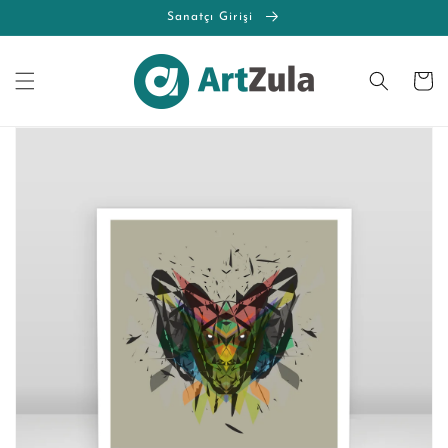
İçeriğe
Sanatçı Girişi
atla
Sepet
Ürün
bilgisine
atla