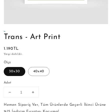
..
Trans - Art Print
Normal
1.190TL
fiyat
Vergi dahildir.
Ölçü
30x30
40x40
Adet
Trans
Trans
-
-
Art
Art
Hemen Sipariş Ver, Tüm Ürünlerde Geçerli İkinci Ürüne
Print
Print
%15 İndirim Fırsatını Kaçırma!