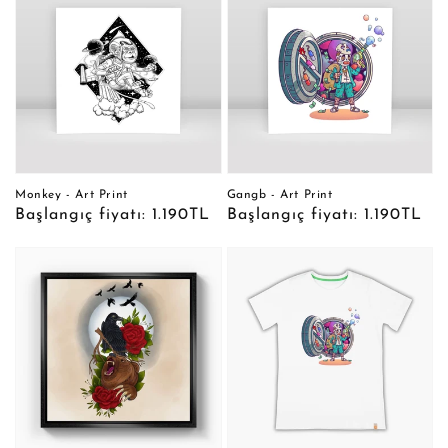
Monkey - Art Print
Gangb - Art Print
Normal
Başlangıç fiyatı: 1.190TL
Normal
Başlangıç fiyatı: 1.190TL
fiyat
fiyat