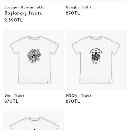
Savage - Kanvas Tablo
Gangb - Tişört
Normal
Başlangıç fiyatı:
Normal
870TL
fiyat
2.390TL
fiyat
Die - Tişört
NGOA - Tişört
Normal
870TL
Normal
870TL
fiyat
fiyat