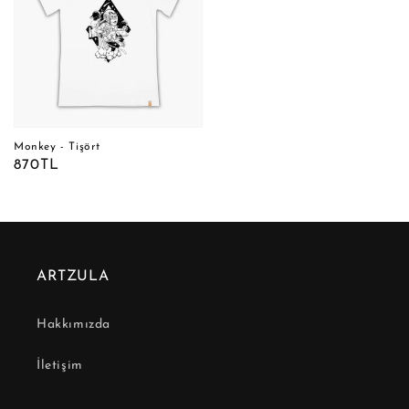
Monkey - Tişört
Normal
870TL
fiyat
ARTZULA
Hakkımızda
İletişim